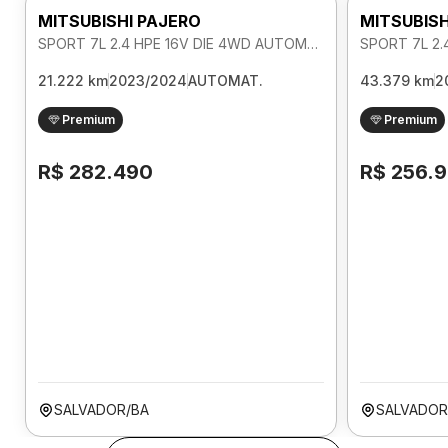
MITSUBISHI PAJERO
MITSUBISH
SPORT 7L 2.4 HPE 16V DIE 4WD AUTOMATICO
21.222 km
2023/2024
AUTOMAT.
43.379 km
2
Premium
Premium
R$ 282.490
R$ 256.
SALVADOR/BA
SALVADOR