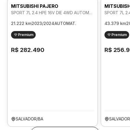
MITSUBISHI PAJERO
MITSUBISH
SPORT 7L 2.4 HPE 16V DIE 4WD AUTOMATICO
21.222 km
2023/2024
AUTOMAT.
43.379 km
2
Premium
Premium
R$ 282.490
R$ 256.
SALVADOR/BA
SALVADOR