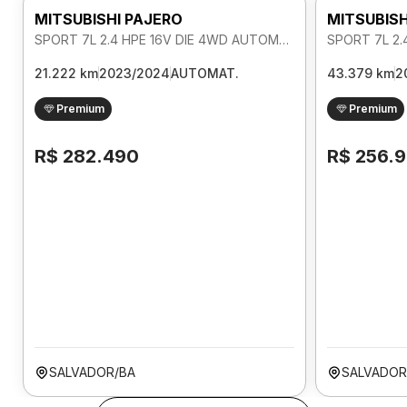
MITSUBISHI PAJERO
MITSUBISH
SPORT 7L 2.4 HPE 16V DIE 4WD AUTOMATICO
21.222 km
2023/2024
AUTOMAT.
43.379 km
2
Premium
Premium
R$ 282.490
R$ 256.
SALVADOR/BA
SALVADOR