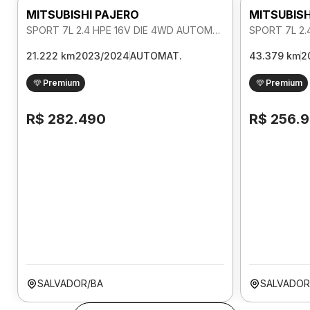
MITSUBISHI PAJERO
MITSUBISH
SPORT 7L 2.4 HPE 16V DIE 4WD AUTOMATICO
21.222 km
2023/2024
AUTOMAT.
43.379 km
2
Premium
Premium
R$ 282.490
R$ 256.
SALVADOR/BA
SALVADOR