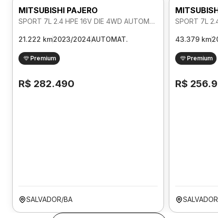
MITSUBISHI PAJERO
MITSUBISH
SPORT 7L 2.4 HPE 16V DIE 4WD AUTOMATICO
21.222 km
2023/2024
AUTOMAT.
43.379 km
2
Premium
Premium
R$ 282.490
R$ 256.
SALVADOR/BA
SALVADOR