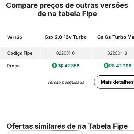
Compare preços de outras versões
de
na tabela Fipe
Gsx 2.0 16v Turbo
Gs Gs Turbo M
Versão
Código Fipe
022031-0
022004-3
Preço
R$ 42.358
R$ 42.296
Mais detalhes
Versão pesquisada
Ofertas similares de
na Tabela Fipe
Foto 360º