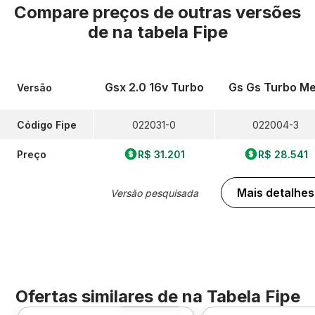
Compare preços de outras versões
de
na tabela Fipe
Gsx 2.0 16v Turbo
Gs Gs Turbo M
Versão
Código Fipe
022031-0
022004-3
Preço
R$ 31.201
R$ 28.541
Mais detalhes
Versão pesquisada
Ofertas similares de
na Tabela Fipe
Foto 360º