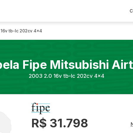
C
 16v tb-Ic 202cv 4x4
bela Fipe
Mitsubishi
Air
2003
2.0 16v tb-Ic 202cv 4x4
R$ 31.798