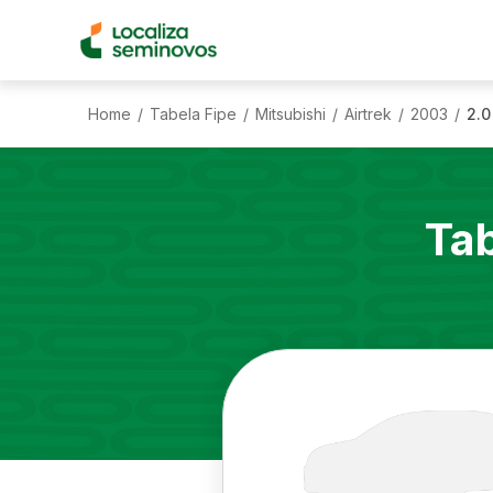
Home
Tabela Fipe
Mitsubishi
Airtrek
2003
2.0
/
/
/
/
/
Ta