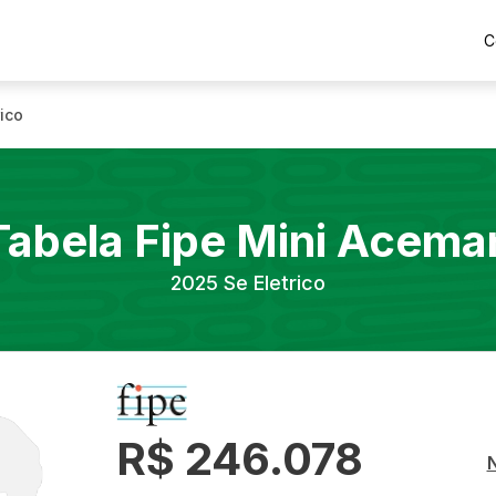
C
rico
Tabela Fipe
Mini
Acema
2025
Se Eletrico
R$ 246.078