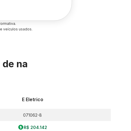
ormativa.
e veículos usados.
s de
na
E Eletrico
071062-8
R$ 204.142