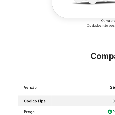
Os valor
Os dados não poss
Compa
Se
Versão
Código Fipe
0
Preço
R