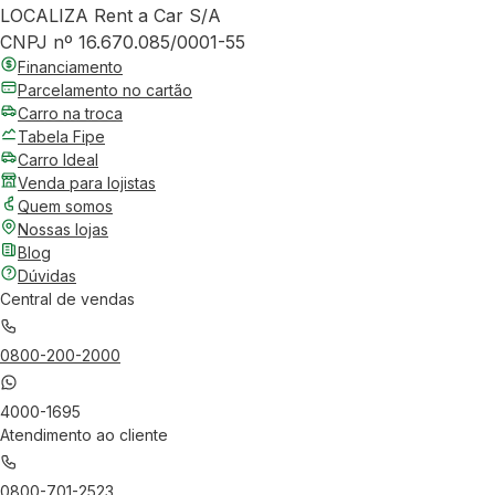
LOCALIZA Rent a Car S/A
CNPJ nº 16.670.085/0001-55
Financiamento
Parcelamento no cartão
Carro na troca
Tabela Fipe
Carro Ideal
Venda para lojistas
Quem somos
Nossas lojas
Blog
Dúvidas
Central de vendas
0800-200-2000
4000-1695
Atendimento ao cliente
0800-701-2523