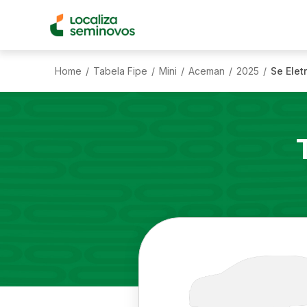
Home
Tabela Fipe
Mini
Aceman
2025
Se Elet
/
/
/
/
/