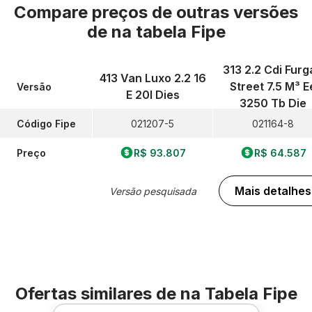
Compare preços de outras versões
de
na tabela Fipe
313 2.2 Cdi Furg
413 Van Luxo 2.2 16
Street 7.5 M³ E
Versão
E 20l Dies
3250 Tb Die
Código Fipe
021207-5
021164-8
Preço
R$ 93.807
R$ 64.587
Mais detalhes
Versão pesquisada
Ofertas similares de
na Tabela Fipe