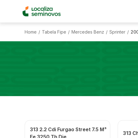
Home
Tabela Fipe
Mercedes Benz
Sprinter
20
/
/
/
/
313 2.2 Cdi Furgao Street 7.5 M³
313 Ch
Ee 3250 Tb Die