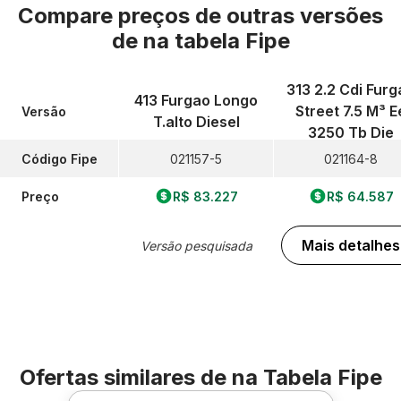
Compare preços de outras versões
de
na tabela Fipe
313 2.2 Cdi Furg
413 Furgao Longo
Street 7.5 M³ E
Versão
T.alto Diesel
3250 Tb Die
Código Fipe
021157-5
021164-8
Preço
R$ 83.227
R$ 64.587
Mais detalhes
Versão pesquisada
Ofertas similares de
na Tabela Fipe