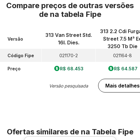
Compare preços de outras versões
de
na tabela Fipe
313 2.2 Cdi Furg
313 Van Street Std.
Street 7.5 M³ E
Versão
16l. Dies.
3250 Tb Die
Código Fipe
021170-2
021164-8
Preço
R$ 68.453
R$ 64.587
Mais detalhes
Versão pesquisada
Ofertas similares de
na Tabela Fipe