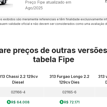
Preço Fipe atualizado em
Ago/2025
es exibidos são meramente referenciais e têm finalidade exclusivamente inf
uem validade oficial e não devem ser considerados como uma avaliação d
re preços de outras versõe
tabela Fipe
313 Chassi 2.2 129cv
313 Furgao Longo 2.2
313 
Diesel
129cv Dies
021166-4
021165-6
R$ 64.008
R$ 72.171