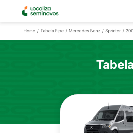
Home
Tabela Fipe
Mercedes Benz
Sprinter
20
/
/
/
/
Tabel