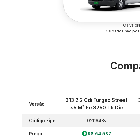
Os valor
Os dados não poss
Compa
313 2.2 Cdi Furgao Street
Versão
7.5 M³ Ee 3250 Tb Die
Código Fipe
021164-8
Preço
R$ 64.587