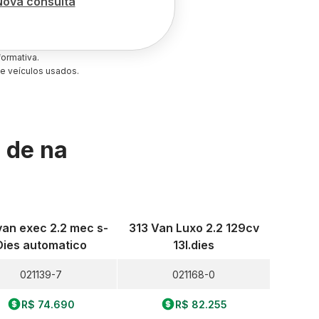
Nova consulta
ormativa.
e veículos usados.
s de
na
van exec 2.2 mec s-
313 Van Luxo 2.2 129cv
Dies automatico
13l.dies
021139-7
021168-0
R$ 74.690
R$ 82.255