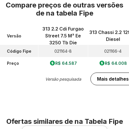
Compare preços de outras versões
de
na tabela Fipe
313 2.2 Cdi Furgao
313 Chassi 2.2 1
Street 7.5 M³ Ee
Versão
Diesel
3250 Tb Die
Código Fipe
021164-8
021166-4
Preço
R$ 64.587
R$ 64.008
Mais detalhes
Versão pesquisada
Ofertas similares de
na Tabela Fipe