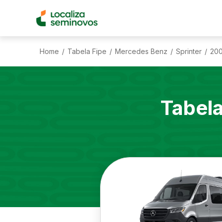
Home
Tabela Fipe
Mercedes Benz
Sprinter
20
/
/
/
/
Tabel