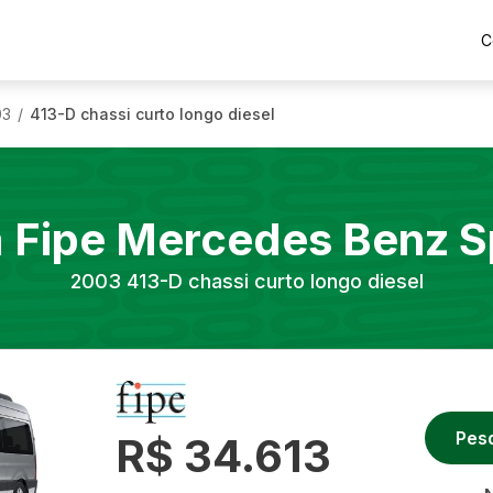
C
03
413-D chassi curto longo diesel
/
a Fipe
Mercedes Benz
S
2003
413-D chassi curto longo diesel
Pes
R$ 34.613