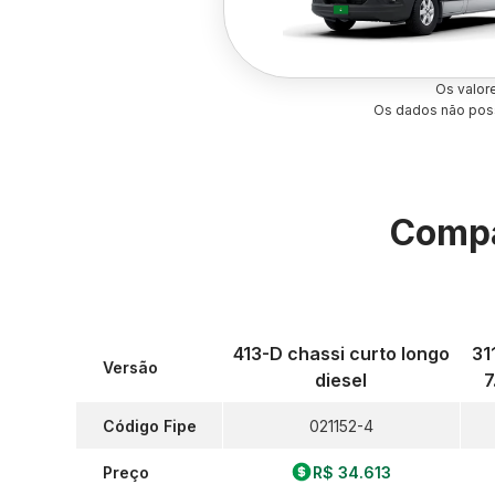
Os valor
Os dados não poss
Compa
413-D chassi curto longo
31
Versão
diesel
7
Código Fipe
021152-4
Preço
R$ 34.613