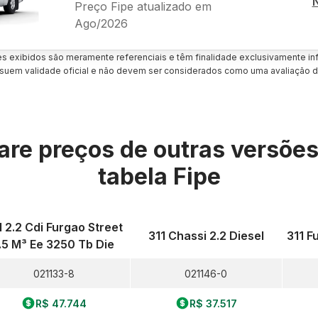
Preço Fipe atualizado em
Ago/2026
es exibidos são meramente referenciais e têm finalidade exclusivamente inf
uem validade oficial e não devem ser considerados como uma avaliação d
re preços de outras versõe
tabela Fipe
1 2.2 Cdi Furgao Street
311 Chassi 2.2 Diesel
311 F
.5 M³ Ee 3250 Tb Die
021133-8
021146-0
R$ 47.744
R$ 37.517