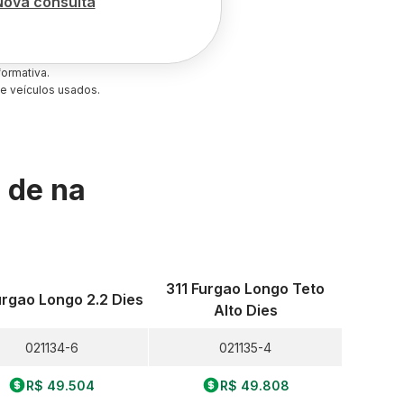
Nova consulta
ormativa.
e veículos usados.
s de
na
311 Furgao Longo Teto
urgao Longo 2.2 Dies
Alto Dies
021134-6
021135-4
R$ 49.504
R$ 49.808