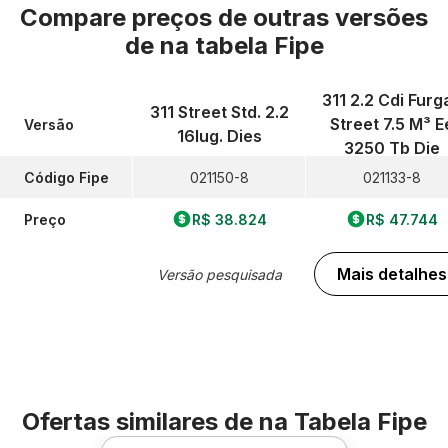
Compare preços de outras versões
de
na tabela Fipe
311 2.2 Cdi Furg
311 Street Std. 2.2
Street 7.5 M³ E
Versão
16lug. Dies
3250 Tb Die
Código Fipe
021150-8
021133-8
Preço
R$ 38.824
R$ 47.744
Mais detalhes
Versão pesquisada
Ofertas similares de
na Tabela Fipe