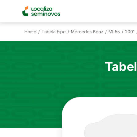
Home
Tabela Fipe
Mercedes Benz
Ml-55
2001
/
/
/
/
Tabel