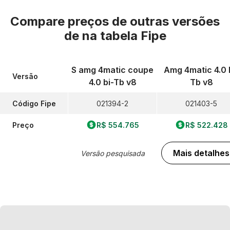
Compare preços de outras versões
de
na tabela Fipe
S amg 4matic coupe
Amg 4matic 4.0 
Versão
4.0 bi-Tb v8
Tb v8
Código Fipe
021394-2
021403-5
Preço
R$ 554.765
R$ 522.428
Mais detalhes
Versão pesquisada