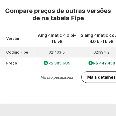
Compare preços de outras versões
de
na tabela Fipe
Amg 4matic 4.0 bi-
S amg 4matic co
Versão
Tb v8
4.0 bi-Tb v8
Código Fipe
021403-5
021394-2
Preço
R$ 385.609
R$ 442.458
Mais detalhes
Versão pesquisada