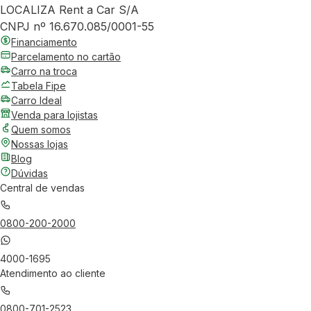
LOCALIZA Rent a Car S/A
CNPJ nº 16.670.085/0001-55
Financiamento
Parcelamento no cartão
Carro na troca
Tabela Fipe
Carro Ideal
Venda para lojistas
Quem somos
Nossas lojas
Blog
Dúvidas
Central de vendas
0800-200-2000
4000-1695
Atendimento ao cliente
0800-701-2523