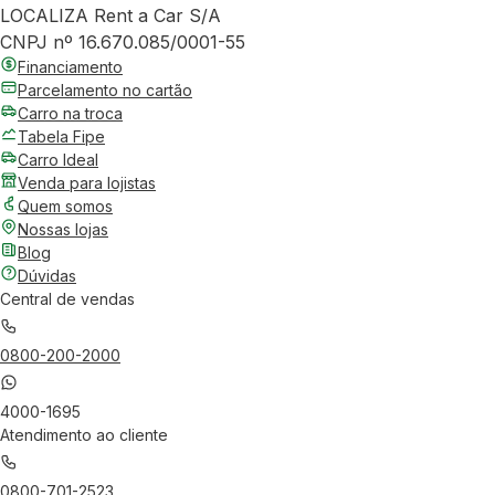
LOCALIZA Rent a Car S/A
CNPJ nº 16.670.085/0001-55
Financiamento
Parcelamento no cartão
Carro na troca
Tabela Fipe
Carro Ideal
Venda para lojistas
Quem somos
Nossas lojas
Blog
Dúvidas
Central de vendas
0800-200-2000
4000-1695
Atendimento ao cliente
0800-701-2523