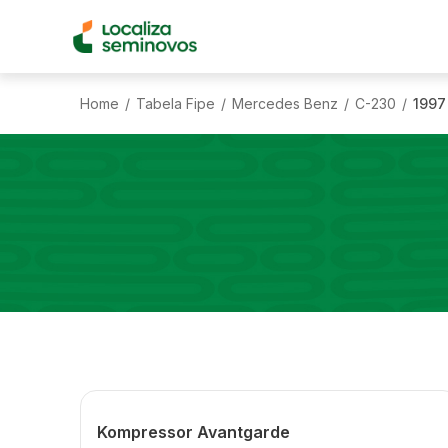
Home
Tabela Fipe
Mercedes Benz
C-230
1997
/
/
/
/
Kompressor Avantgarde