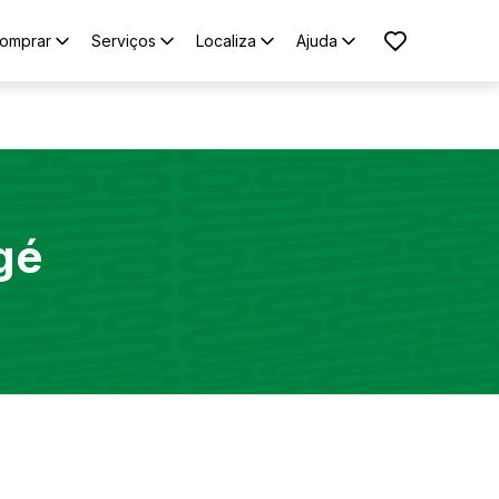
omprar
Serviços
Localiza
Ajuda
gé