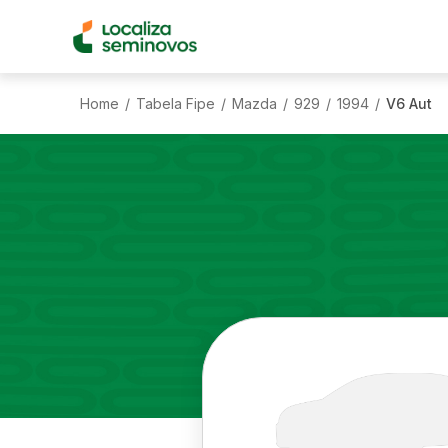
Home
Tabela Fipe
Mazda
929
1994
V6 Aut
/
/
/
/
/