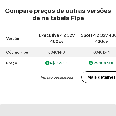
Compare preços de outras versões
de
na tabela Fipe
Executive 4.2 32v
Sport 4.2 32v 40
Versão
400cv
430cv
Código Fipe
034014-6
034015-4
Preço
R$ 159.113
R$ 184.930
Mais detalhes
Versão pesquisada