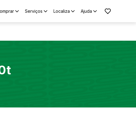
omprar
Serviços
Localiza
Ajuda
0t