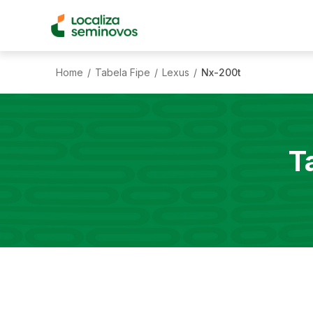
Home
Tabela Fipe
Lexus
Nx-200t
/
/
/
T