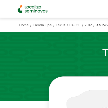
Home
Tabela Fipe
Lexus
Es-350
2012
3.5 24
/
/
/
/
/
T