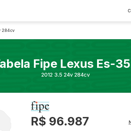
C
v 284cv
abela Fipe
Lexus
Es-3
2012
3.5 24v 284cv
R$ 96.987