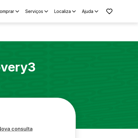
omprar
Serviços
Localiza
Ajuda
overy3
Nova consulta