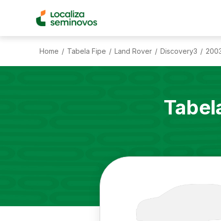
Home
Tabela Fipe
Land Rover
Discovery3
200
/
/
/
/
Tabel