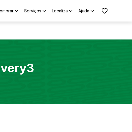
omprar
Serviços
Localiza
Ajuda
overy3