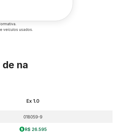
ormativa.
e veículos usados.
s de
na
Ex 1.0
018059-9
R$ 26.595