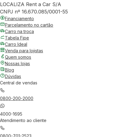
LOCALIZA Rent a Car S/A
CNPJ nº 16.670.085/0001-55
Financiamento
Parcelamento no cartão
Carro na troca
Tabela Fipe
Carro Ideal
Venda para lojistas
Quem somos
Nossas lojas
Blog
Dúvidas
Central de vendas
0800-200-2000
4000-1695
Atendimento ao cliente
0800-701-2523