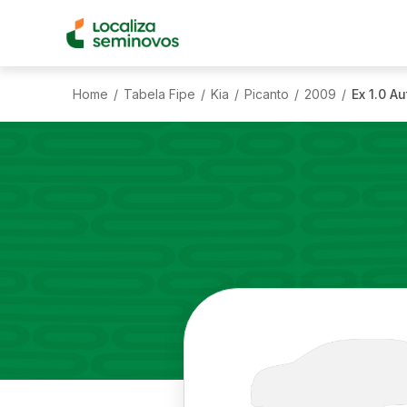
Home
Tabela Fipe
Kia
Picanto
2009
Ex 1.0 A
/
/
/
/
/