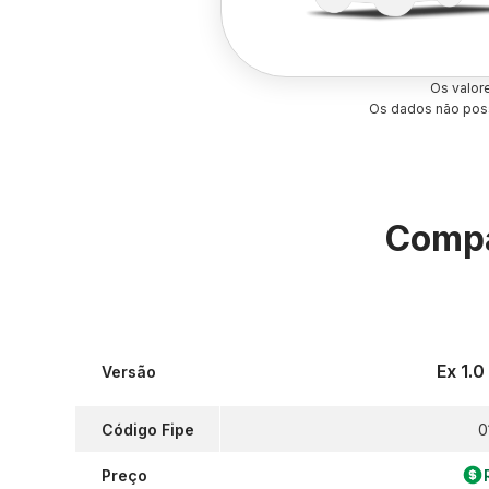
Os valor
Os dados não poss
Compa
Ex 1.
Versão
Código Fipe
0
Preço