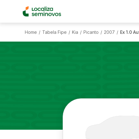
Home
Tabela Fipe
Kia
Picanto
2007
Ex 1.0 A
/
/
/
/
/