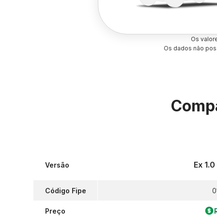
Os valor
Os dados não poss
Compa
Ex 1.
Versão
Código Fipe
0
Preço