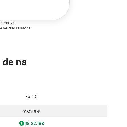
ormativa.
e veículos usados.
s de
na
Ex 1.0
018059-9
R$ 22.168