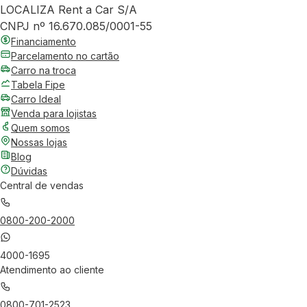
LOCALIZA Rent a Car S/A
CNPJ nº 16.670.085/0001-55
Financiamento
Parcelamento no cartão
Carro na troca
Tabela Fipe
Carro Ideal
Venda para lojistas
Quem somos
Nossas lojas
Blog
Dúvidas
Central de vendas
0800-200-2000
4000-1695
Atendimento ao cliente
0800-701-2523