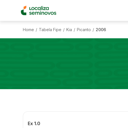
Home
Tabela Fipe
Kia
Picanto
2006
/
/
/
/
Ex 1.0