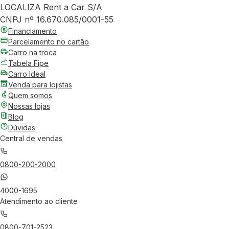
LOCALIZA Rent a Car S/A
CNPJ nº 16.670.085/0001-55
Financiamento
Parcelamento no cartão
Carro na troca
Tabela Fipe
Carro Ideal
Venda para lojistas
Quem somos
Nossas lojas
Blog
Dúvidas
Central de vendas
0800-200-2000
4000-1695
Atendimento ao cliente
0800-701-2523