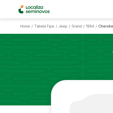
Home
Tabela Fipe
Jeep
Grand
1994
Cheroke
/
/
/
/
/