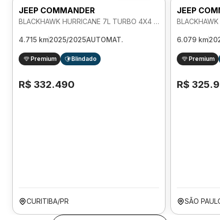
JEEP COMMANDER
JEEP CO
BLACKHAWK HURRICANE 7L TURBO 4X4 2.0 AUTOMATICO
4.715 km
2025/2025
AUTOMAT.
6.079 km
20
Premium
Blindado
Premium
R$ 332.490
R$ 325.
CURITIBA/PR
SÃO PAUL