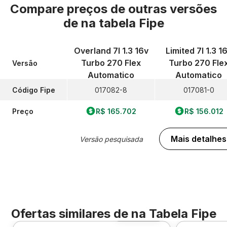
Compare preços de outras versões
de
na tabela Fipe
Overland 7l 1.3 16v
Limited 7l 1.3 1
Turbo 270 Flex
Turbo 270 Fle
Versão
Automatico
Automatico
Código Fipe
017082-8
017081-0
Preço
R$ 165.702
R$ 156.012
Mais detalhes
Versão pesquisada
Ofertas similares de
na Tabela Fipe
Foto 360º