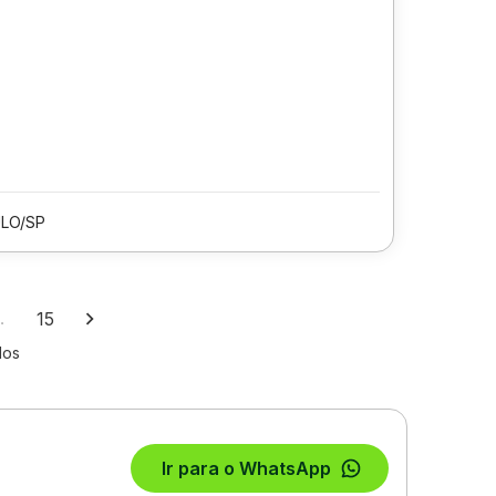
LO/SP
…
15
los
Ir para o WhatsApp