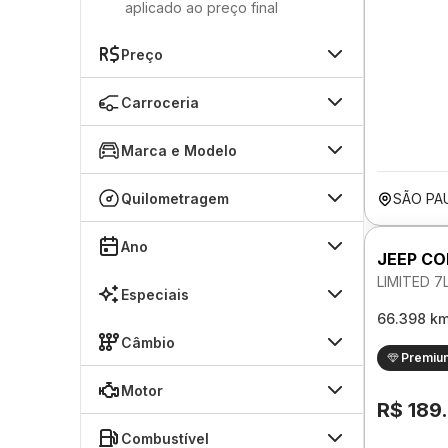
aplicado ao preço final
Preço
Carroceria
Marca e Modelo
Quilometragem
SÃO PA
Ano
JEEP C
LIMITED 7
Especiais
66.398 k
Câmbio
Premiu
Motor
R$ 189
Combustível