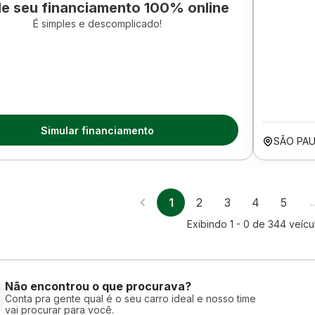
le seu financiamento 100% online
É simples e descomplicado!
Simular financiamento
SÃO PAU
1
2
3
4
5
Exibindo
1 - 0
de
344
veícu
Não encontrou o que procurava?
Conta pra gente qual é o seu carro ideal e nosso time
vai procurar para você.