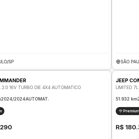
ULO/SP
SÃO PAU
OMMANDER
JEEP C
L 2.0 16V TURBO DIE 4X4 AUTOMATICO
LIMITED 7
m
2024/2024
AUTOMAT.
51.932 km
m
Premiu
.290
R$ 180