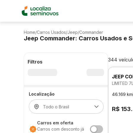
Home
/
Carros Usados
/
Jeep
/
Commander
Jeep Commander: Carros Usados e S
344 veícul
Filtros
JEEP C
LIMITED 7
Localização
46.169 km
R$ 153
Carros em oferta
Carros com desconto já