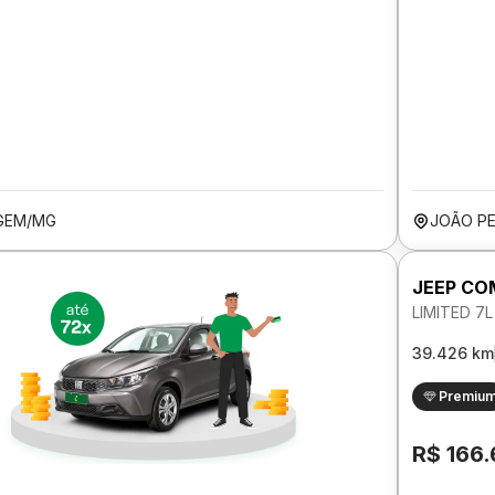
GEM/MG
JOÃO P
JEEP C
LIMITED 7
39.426 km
Premiu
R$ 166