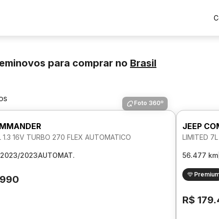
C
eminovos para comprar
no
Brasil
os
Foto 360º
OMMANDER
JEEP C
L 1.3 16V TURBO 270 FLEX AUTOMATICO
LIMITED 7
2023/2023
AUTOMAT.
56.477 km
Premiu
.990
R$ 179