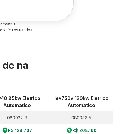
ormativa.
e veículos usados.
s de
na
v40 85kw Eletrico
Iev750v 120kw Eletrico
Automatico
Automatico
080022-8
080032-5
R$ 128.767
R$ 268.160