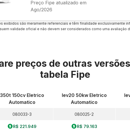
Preço Fipe atualizado em
Ago/2026
es exibidos são meramente referenciais e têm finalidade exclusivamente inf
uem validade oficial e não devem ser considerados como uma avaliação d
re preços de outras versõe
tabela Fipe
350t 150cv Eletrico
Iev20 50kw Eletrico
Ie
Automatico
Automatico
080033-3
080025-2
R$ 221.949
R$ 79.163