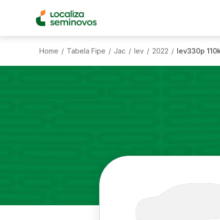
Home
Tabela Fipe
Jac
Iev
2022
Iev330p 110k
/
/
/
/
/