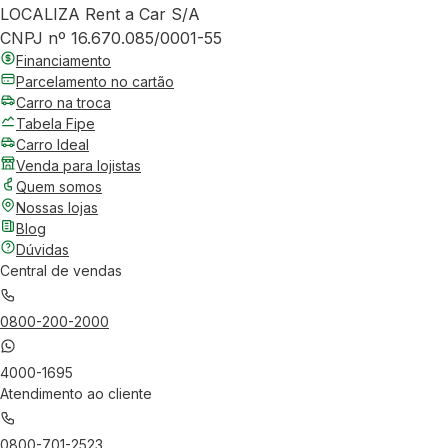
LOCALIZA Rent a Car S/A
CNPJ nº 16.670.085/0001-55
Financiamento
Parcelamento no cartão
Carro na troca
Tabela Fipe
Carro Ideal
Venda para lojistas
Quem somos
Nossas lojas
Blog
Dúvidas
Central de vendas
0800-200-2000
4000-1695
Atendimento ao cliente
0800-701-2523