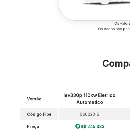
Os valor
Os dados não poss
Compa
Iev330p 110kw Eletrico
Versão
Automatico
Código Fipe
080023-6
Preço
R$ 245.333