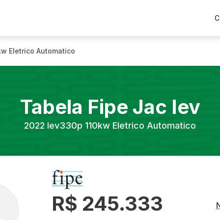
C
w Eletrico Automatico
Tabela Fipe
Jac
Iev
2022
Iev330p 110kw Eletrico Automatico
R$ 245.333