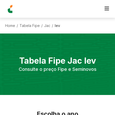
Home
Tabela Fipe
Jac
Iev
/
/
/
Tabela Fipe
Jac
Iev
Consulte o preço Fipe e Seminovos
Escolha o ano