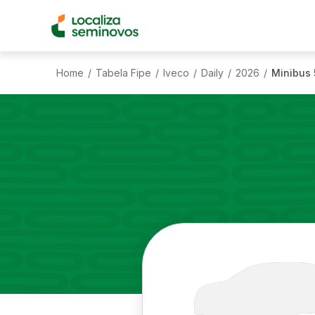
Home
Tabela Fipe
Iveco
Daily
2026
Minibus 
/
/
/
/
/