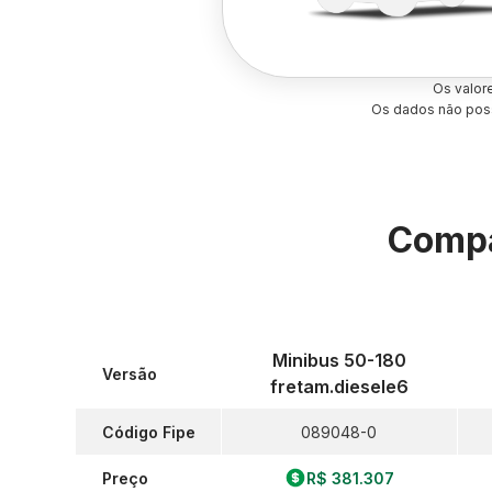
Os valor
Os dados não poss
Compa
Minibus 50-180
Versão
fretam.diesele6
Código Fipe
089048-0
Preço
R$ 381.307