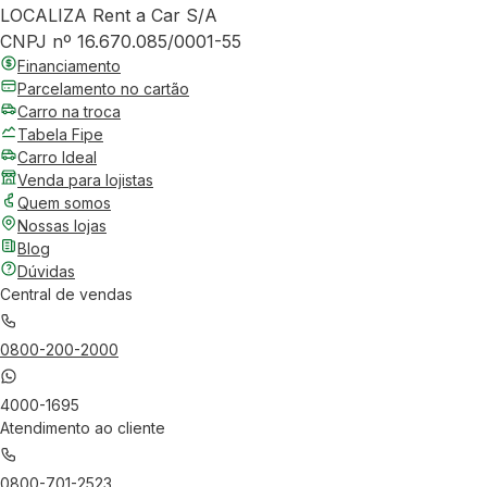
LOCALIZA Rent a Car S/A
CNPJ nº 16.670.085/0001-55
Financiamento
Parcelamento no cartão
Carro na troca
Tabela Fipe
Carro Ideal
Venda para lojistas
Quem somos
Nossas lojas
Blog
Dúvidas
Central de vendas
0800-200-2000
4000-1695
Atendimento ao cliente
0800-701-2523