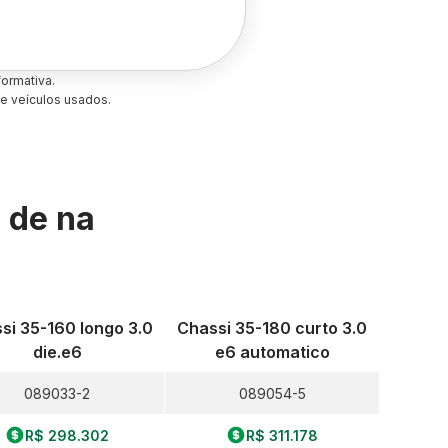
ormativa.
e veículos usados.
s de
na
si 35-160 longo 3.0
Chassi 35-180 curto 3.0
die.e6
e6 automatico
089033-2
089054-5
R$ 298.302
R$ 311.178