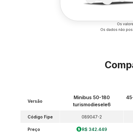
Os valor
Os dados não poss
Compa
Minibus 50-180
45
Versão
turismodiesele6
Código Fipe
089047-2
Preço
R$ 342.449