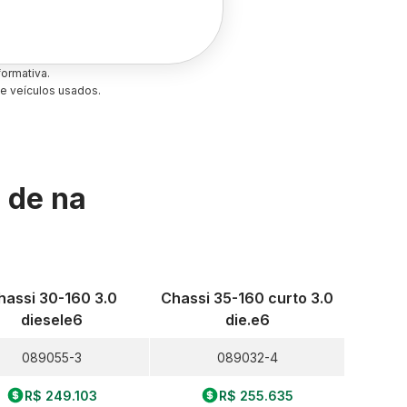
ormativa.
e veículos usados.
s de
na
hassi 30-160 3.0
Chassi 35-160 curto 3.0
diesele6
die.e6
089055-3
089032-4
R$ 249.103
R$ 255.635