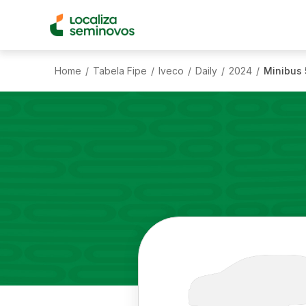
Home
Tabela Fipe
Iveco
Daily
2024
Minibus 
/
/
/
/
/