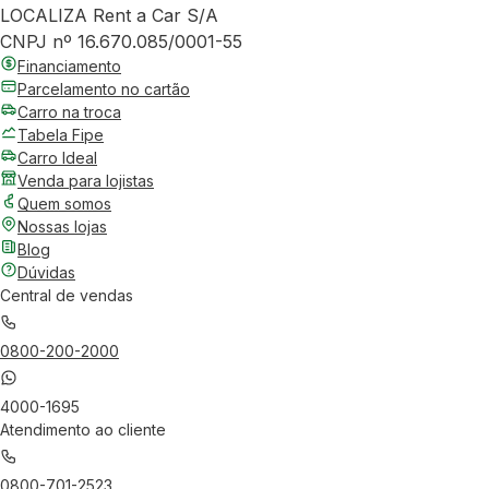
LOCALIZA Rent a Car S/A
CNPJ nº 16.670.085/0001-55
Financiamento
Parcelamento no cartão
Carro na troca
Tabela Fipe
Carro Ideal
Venda para lojistas
Quem somos
Nossas lojas
Blog
Dúvidas
Central de vendas
0800-200-2000
4000-1695
Atendimento ao cliente
0800-701-2523