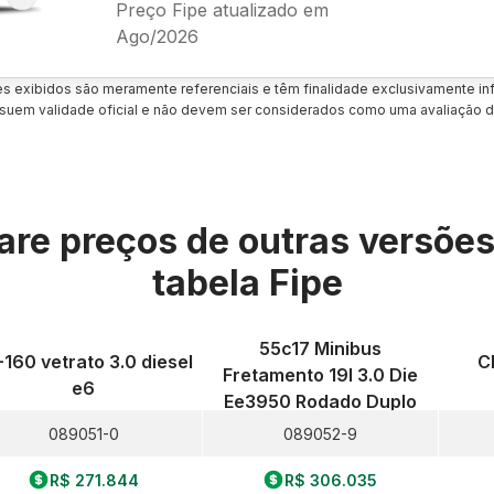
Preço Fipe atualizado em
Ago/2026
es exibidos são meramente referenciais e têm finalidade exclusivamente inf
uem validade oficial e não devem ser considerados como uma avaliação d
re preços de outras versõe
tabela Fipe
55c17 Minibus
-160 vetrato 3.0 diesel
C
Fretamento 19l 3.0 Die
e6
Ee3950 Rodado Duplo
089051-0
089052-9
R$ 271.844
R$ 306.035