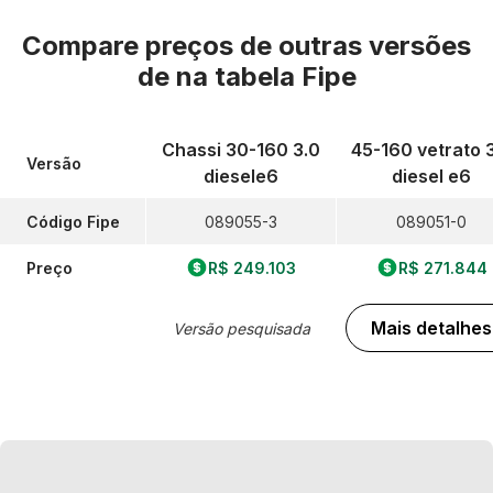
Compare preços de outras versões
de
na tabela Fipe
Chassi 30-160 3.0
45-160 vetrato 
Versão
diesele6
diesel e6
Código Fipe
089055-3
089051-0
Preço
R$ 249.103
R$ 271.844
Mais detalhes
Versão pesquisada