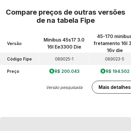
Compare preços de outras versões
de
na tabela Fipe
45-170 minibu
Minibus 45s17 3.0
fretamento 16l 
Versão
16l Ee3300 Die
16v die
Código Fipe
089025-1
089023-5
Preço
R$ 200.043
R$ 194.502
Mais detalhes
Versão pesquisada