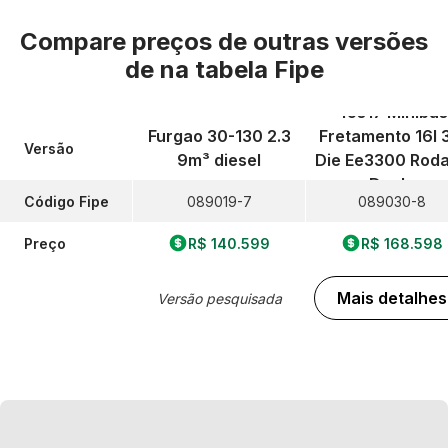
Compare preços de outras versões
de
na tabela Fipe
45s17 Minibus
Furgao 30-130 2.3
Fretamento 16l 
Versão
9m³ diesel
Die Ee3300 Rod
Duplo
Código Fipe
089019-7
089030-8
Preço
R$ 140.599
R$ 168.598
Mais detalhes
Versão pesquisada