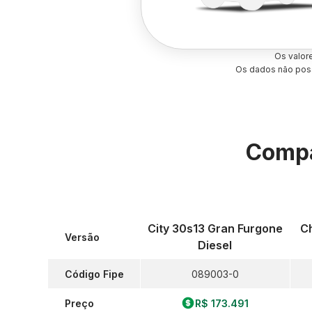
Os valor
Os dados não poss
Compa
City 30s13 Gran Furgone
Ch
Versão
Diesel
Código Fipe
089003-0
Preço
R$ 173.491