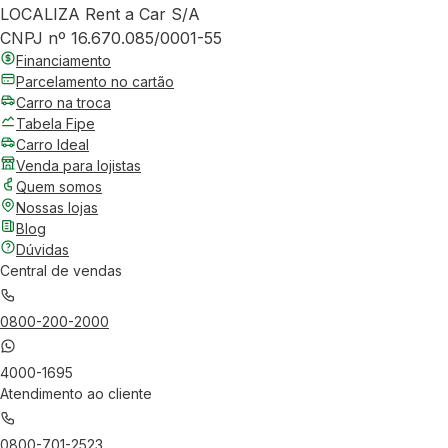
LOCALIZA Rent a Car S/A
CNPJ nº 16.670.085/0001-55
Financiamento
Parcelamento no cartão
Carro na troca
Tabela Fipe
Carro Ideal
Venda para lojistas
Quem somos
Nossas lojas
Blog
Dúvidas
Central de vendas
0800-200-2000
4000-1695
Atendimento ao cliente
0800-701-2523