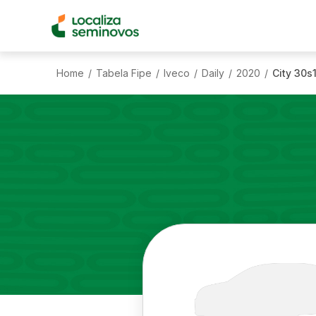
Home
Tabela Fipe
Iveco
Daily
2020
City 30s
/
/
/
/
/