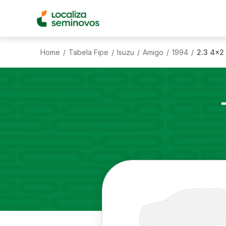
Home
Tabela Fipe
Isuzu
Amigo
1994
2.3 4x2
/
/
/
/
/