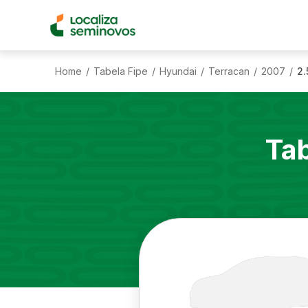
Home
Tabela Fipe
Hyundai
Terracan
2007
2.
/
/
/
/
/
Ta