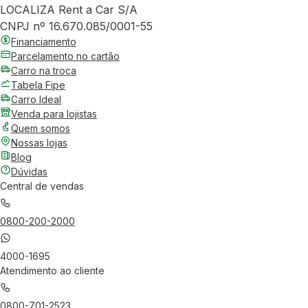
LOCALIZA Rent a Car S/A
CNPJ nº 16.670.085/0001-55
Financiamento
Parcelamento no cartão
Carro na troca
Tabela Fipe
Carro Ideal
Venda para lojistas
Quem somos
Nossas lojas
Blog
Dúvidas
Central de vendas
0800-200-2000
4000-1695
Atendimento ao cliente
0800-701-2523