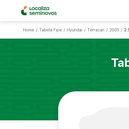
Home
Tabela Fipe
Hyundai
Terracan
2005
2.
/
/
/
/
/
Ta