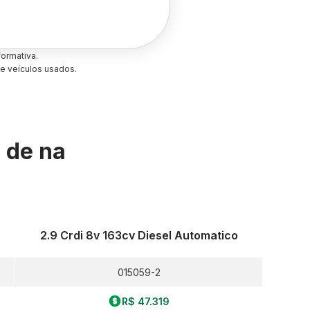
ormativa.
e veículos usados.
s de
na
2.9 Crdi 8v 163cv Diesel Automatico
015059-2
R$ 47.319