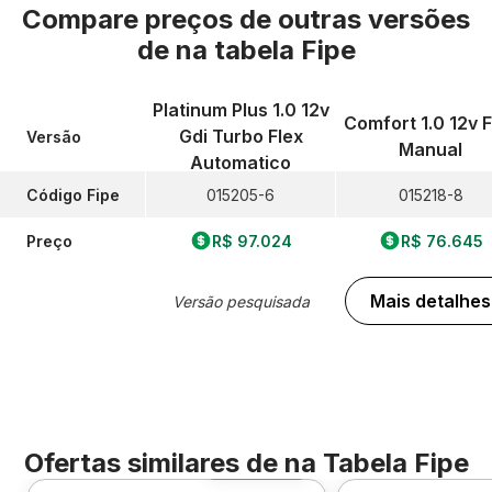
Compare preços de outras versões
de
na tabela Fipe
Platinum Plus 1.0 12v
Comfort 1.0 12v F
Gdi Turbo Flex
Versão
Manual
Automatico
Código Fipe
015205-6
015218-8
Preço
R$ 97.024
R$ 76.645
Mais detalhes
Versão pesquisada
Ofertas similares de
na Tabela Fipe
Foto 360º