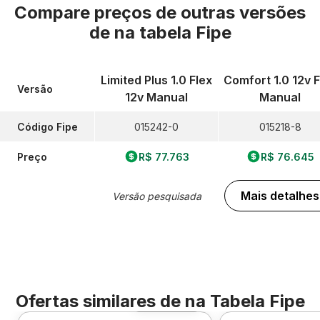
Compare preços de outras versões
de
na tabela Fipe
Limited Plus 1.0 Flex
Comfort 1.0 12v F
Versão
12v Manual
Manual
Código Fipe
015242-0
015218-8
Preço
R$ 77.763
R$ 76.645
Mais detalhes
Versão pesquisada
Ofertas similares de
na Tabela Fipe
Foto 360º