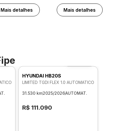
Mais detalhes
Mais detalhes
Fipe
 360º
Foto 360º
HYUNDAI HB20S
MATICO
LIMITED TGDI FLEX 1.0 AUTOMATICO
T.
31.530 km
2025/2026
AUTOMAT.
R$ 111.090