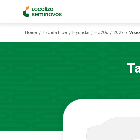
Home
Tabela Fipe
Hyundai
Hb20s
2022
Visio
/
/
/
/
/
T