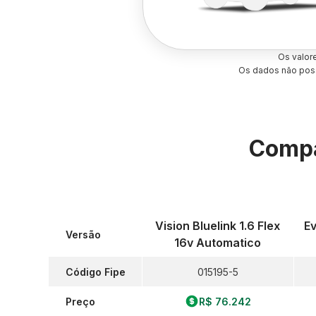
Os valor
Os dados não poss
Compa
Vision Bluelink 1.6 Flex
Ev
Versão
16v Automatico
Código Fipe
015195-5
Preço
R$ 76.242