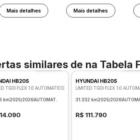
Mais detalhes
Mais detalhes
rtas similares de
na Tabela 
Foto 360º
Foto
NDAI HB20S
HYUNDAI HB20S
ED TGDI FLEX 1.0 AUTOMATICO
LIMITED TGDI FLEX 1.0 AUTO
3 km
2025/2026
AUTOMAT.
31.332 km
2025/2026
AUTOMA
114.090
R$ 111.790