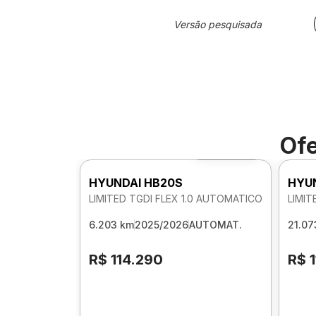
Versão pesquisada
Ofe
Foto 360º
HYUNDAI HB20S
HYU
LIMITED TGDI FLEX 1.0 AUTOMATICO
LIMIT
6.203 km
2025/2026
AUTOMAT.
21.07
R$ 114.290
R$ 